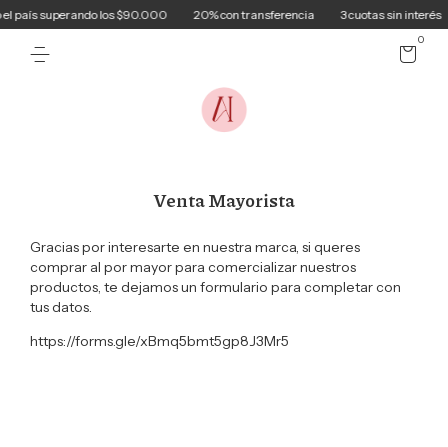
el país superando los $90.000
20% con transferencia
3 cuotas sin interés
0
Venta Mayorista
Gracias por interesarte en nuestra marca, si queres
comprar al por mayor para comercializar nuestros
productos, te dejamos un formulario para completar con
tus datos.
https://forms.gle/xBmq5bmt5gp8J3Mr5