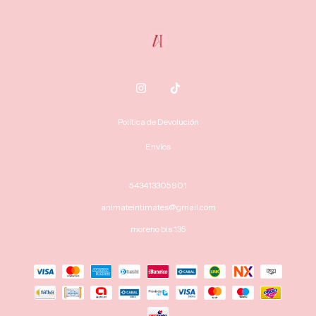
Política de Devolución
Envíos
543413305901
animateintimates@gmail.com
moreno bis 135